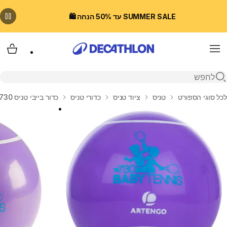
SUMMER SALE עד 50% הנחה 🛍️
Menu
עגלת
פתיחת חיפוש
בית
לכל סוגי הספורט
טניס
ציוד טניס
כדורי טניס
כדור בייבי טניס TB 730 - סגול