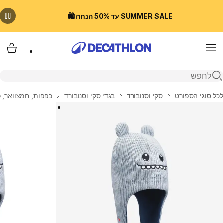
SUMMER SALE עד 50% הנחה 🛍️
Menu
עגלת
פתיחת חיפוש
בית
לכל סוגי הספורט
סקי וסנובורד
בגדי סקי וסנובורד
כפפות, חמצוואר, כ