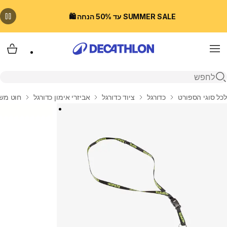
SUMMER SALE עד 50% הנחה 🛍️
Menu
עגלת
פתיחת חיפוש
בית
לכל סוגי הספורט
כדורגל
ציוד כדורגל
אביזרי אימון כדורגל
חוט משר