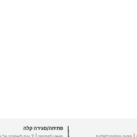
פתיחה/סגירה קלה
אה | מקום מתחת לפלטת
פשוט לפתיחה | 2 ווים לשמירה