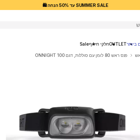
SUMMER SALE עד 50% הנחה 🛍️
יפוש
 ביותר
OUTLET
חלקי חילוף
Sale
אש
פנס ראש 80 לומן עם סוללות, דגם ONNIGHT 100