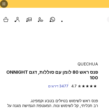
Whatsapp
צור קשר
הסניפים שלנו
החשבון שלי
עגלת
QUECHUA
פנס ראש 80 לומן עם סוללות, דגם ONNIGHT
100
4.7
3477 דירוגים
4.7 out of 5 stars from 3477 reviews
פנס ראש לשימוש בטיולים בטבע וקמפינג.
רב תכליתי, קל לשימוש ונוח. המעטפת הגמישה מגנה על