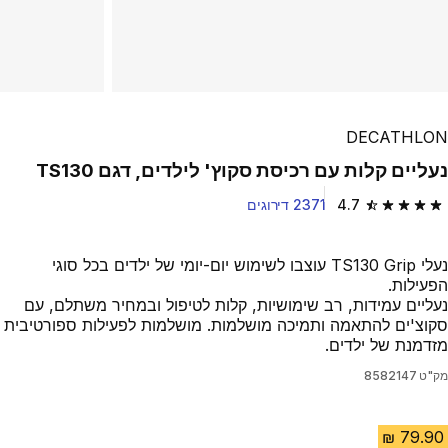
DECATHLON
נעליים קלות עם רכיסת סקוץ' לילדים, דגם TS130
4.7
2371 דירוגים
4.7 out of 5 stars from 2371 reviews
נעלי TS130 Grip עוצבו לשימוש יום-יומי של ילדים בכל סוגי
הפעילות.
נעליים עמידות, רב שימושיות, קלות לטיפול ובמחיר משתלם, עם
סקוצ'ים להתאמה ותמיכה מושלמות. מושלמות לפעילות ספורטיבית
מזדמנת של ילדים.
מק"ט
8582147