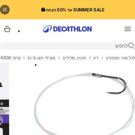
SUMMER SALE עד 50% הנחה 🛍️
Menu
עגלת
פתיחת חיפוש
בית
לכל סוגי הספורט
דיג
חכות, סלילים
מובילי חוט (ריג)
קרסי SN HOOK לדיג קרפיונים במוט