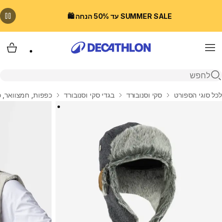
SUMMER SALE עד 50% הנחה 🛍️
Menu
עגלת
פתיחת חיפוש
בית
לכל סוגי הספורט
סקי וסנובורד
בגדי סקי וסנובורד
כפפות, חמצוואר, כ