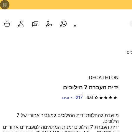
Whatsapp
צור קשר
הסניפים שלנו
החשבון שלי
עגלת
DECATHLON
ידית העברת 7 הילוכים
4.6
217 דירוגים
4.6 out of 5 stars from 217 reviews
מיועדת להחלפת ידית ההילוכים למעביר אחורי של 7
הילוכים.
ידית העברת 7 הילוכים ימנית המתאימה למעבירים אחוריים