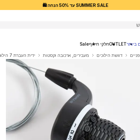
SUMMER SALE עד 50% הנחה 🛍️
יפוש
 ביותר
OUTLET
חלקי חילוף
Sale
פניים
דוושת הילוכים
מעבירים, ארכובה וקסטות
ידית העברת 7 הילוכים