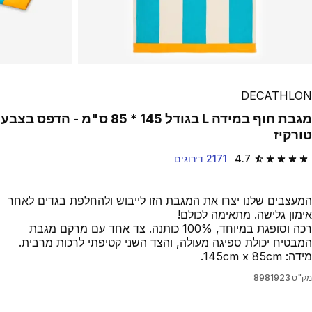
DECATHLON
מגבת חוף במידה L בגודל 145 * 85 ס"מ - הדפס בצבע
טורקיז
4.7
2171 דירוגים
4.7 out of 5 stars from 2171 reviews
המעצבים שלנו יצרו את המגבת הזו לייבוש ולהחלפת בגדים לאחר
אימון גלישה. מתאימה לכולם!
רכה וסופגת במיוחד, 100% כותנה. צד אחד עם מרקם מגבת
המבטיח יכולת ספיגה מעולה, והצד השני קטיפתי לרכות מרבית.
מידה: 145cm x 85cm. ‏
מק"ט
8981923