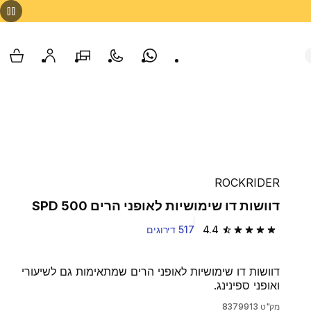
Whatsapp
צור קשר
הסניפים שלנו
החשבון שלי
עגלת
ROCKRIDER
דוושות דו שימושיות לאופני הרים SPD 500
4.4
517 דירוגים
4.4 out of 5 stars from 517 reviews
דוושות דו שימושיות לאופני הרים שמתאימות גם לשיעורי
ואופני ספינינג.
מק"ט
8379913