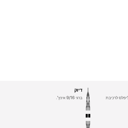
דיוק
יפלס לרכיבת
ברגי 9/16 אינץ'.