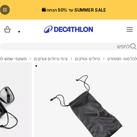
SUMMER SALE עד 50% הנחה 🛍️
Menu
עגלת
פתיחת חיפוש
בית
לכל סוגי הספורט
טיולים וטרקים
ציוד טיולים וטרקים
משקפי שמש לטי