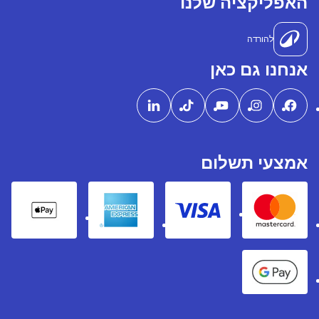
האפליקציה שלנו
להורדה
אנחנו גם כאן
אמצעי תשלום
pple Pay
American express
Visa
Mastercard
Google Pay