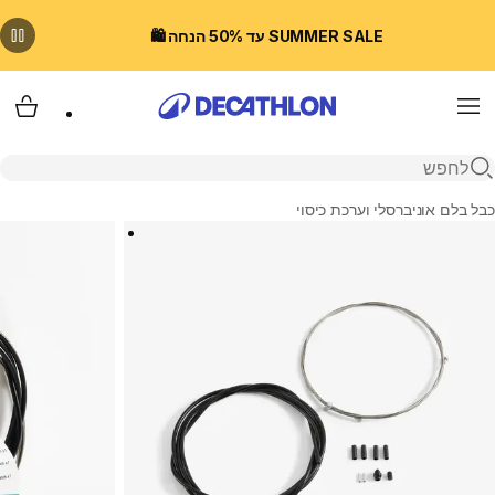
SUMMER SALE עד 50% הנחה 🛍️
Menu
עגלת
פתיחת חיפוש
בית
כבל בלם אוניברסלי וערכת כיסוי