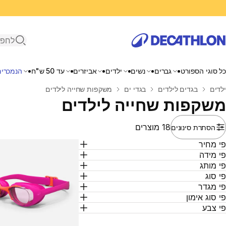
פתיחת ח
כל סוגי הספורט
גברים
נשים
ילדים
אביזרים
עד 50 ש"ח
הנמכרים
בית
ילדים
בגדים לילדים
בגדי ים
משקפות שחייה לילדים
משקפות שחייה לילדים
18 מוצרים
הסתרת סינונים
י מחיר
י מידה
י מותג
י סוג
י מגדר
י סוג אימון
י צבע