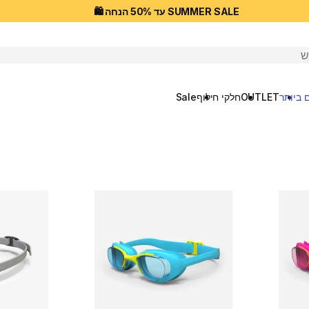
SUMMER SALE עד 50% הנחה 🛍️
יפוש
 ביותר
OUTLET
חלקי חילוף
Sale