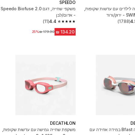
SPEEDO
 לילדים עם עדשות שקופות,
משקפי שחייה, דגם Speedo Biofuse 2.0
- אדום/לבן
(11)
4.4
(1788)
4.
4.4 out of 5 stars from 11 reviews
מחיר לפני הנחה
25%
DECATHLON
D
מסכת שחייה Bfast במידה אחידה עם
משקפת שחייה גמישה עם עדשות שקופות,