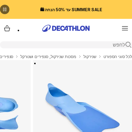
SUMMER SALE עד 50% הנחה 🛍️
Menu
עגלת
פתיחת חיפוש
בית
לכל סוגי הספורט
שנירקול
מסכות שנירקול, סנפירים ושנורקל
סנפירים