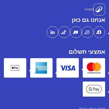
להורדה
אנחנו גם כאן
אמצעי תשלום
pple Pay
American express
Visa
Mastercard
Google Pay
Decathlon 2026 ©