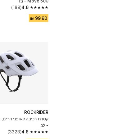
Move 500 - בז'
(189)
4.6
4.6 out of 5 stars from 189 reviews
ROCKRIDER
- לבן
(3323)
4.8
4.8 out of 5 stars from 3323 reviews