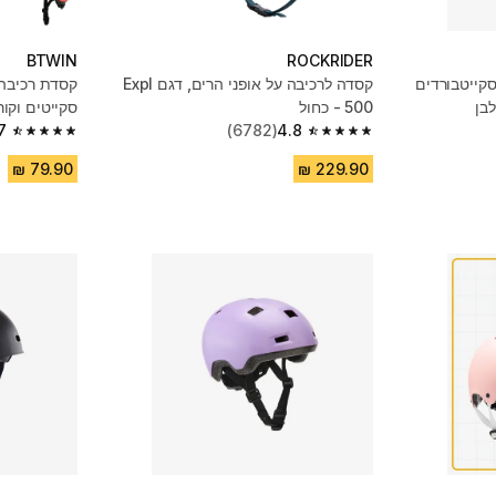
BTWIN
ROCKRIDER
סקייטבורדים
קסדה לרכיבה על אופני הרים, דגם Expl
קסדת רכיבה ל
500 - כחול
סקייטים וקורקינט, 
7
(6782)
4.8
4.7 out of 5 stars from 2956 reviews
4.8 out of 5 stars from 6782 reviews