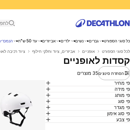
פתיחת ח
כל סוגי הספורט
גברים
נשים
ילדים
אביזרים
עד 50 ש"ח
הנמכרים
בית
לכל סוגי הספורט
אופניים
אביזרים, ציוד וחלקי חילוף
ציוד רכיבה לאופ
קסדות לאופניים
35 מוצרים
הסתרת סינונים
י מחיר
י מידה
י מותג
י סוג
י מגדר
י סוג אימון
י צבע