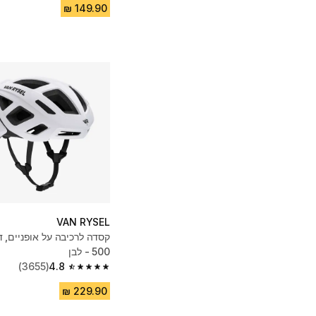
VAN RYSEL
500 - לבן
(3655)
4.8
4.8 out of 5 stars from 3655 reviews