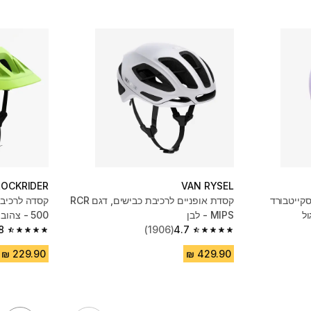
ROCKRIDER
VAN RYSEL
סקייטבורד
קסדת אופניים לרכיבת כבישים, דגם RCR
MIPS - לבן
500 - צהוב
8
(1906)
4.7
4.8 out of 5 stars from 6782 reviews
4.7 out of 5 stars from 1906 reviews