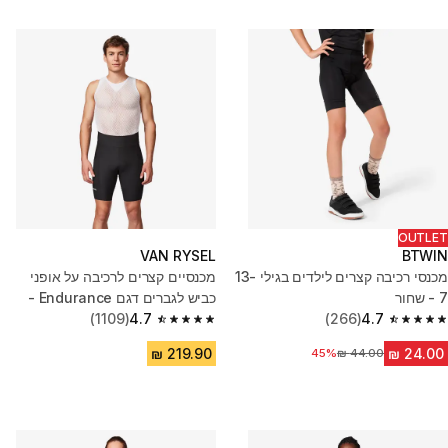
OUTLET
VAN RYSEL
BTWIN
מכנסי רכיבה קצרים לילדים בגילי 13-
מכנסיים קצרים לרכיבה על אופני
7 - שחור
כביש לגברים דגם Endurance -
4.7
(266)
שחור
4.7
(1109)
4.7 out of 5 stars from 1109 reviews
4.7 out of 5 stars from 266 reviews
45%
מחיר לפני הנחה