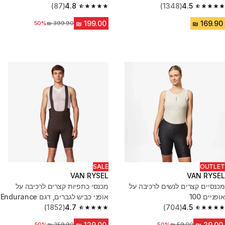
(87)
4.8
CMA CGM
(1348)
4.5
4.8 out of 5 stars from 87 reviews
4.5 out of 5 stars from 1348 reviews
מחיר לפני הנחה
50%
SALE
OUTLET
VAN RYSEL
VAN RYSEL
מכנסיים קצרים לנשים לרכיבה על
מכנסי כתפיות קצרים לרכיבה על
אופניים 100
אופני כביש לגברים, דגם Endurance
4.5
(704)
- חום
4.7
(1852)
4.7 out of 5 stars from 1852 reviews
4.5 out of 5 stars from 704 reviews
50%
מחיר לפני הנחה
מחיר לפני הנחה
50%