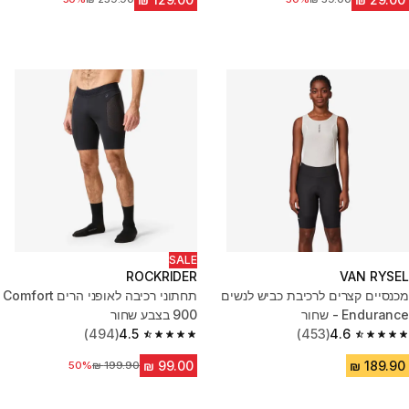
SALE
ROCKRIDER
VAN RYSEL
מכנסיים קצרים לרכיבת כביש לנשים
תחתוני רכיבה לאופני הרים Comfort
Endurance - שחור
900 בצבע שחור
(494)
4.5
(453)
4.6
4.5 out of 5 stars from 494 reviews
4.6 out of 5 stars from 453 reviews
מחיר לפני הנחה
50%