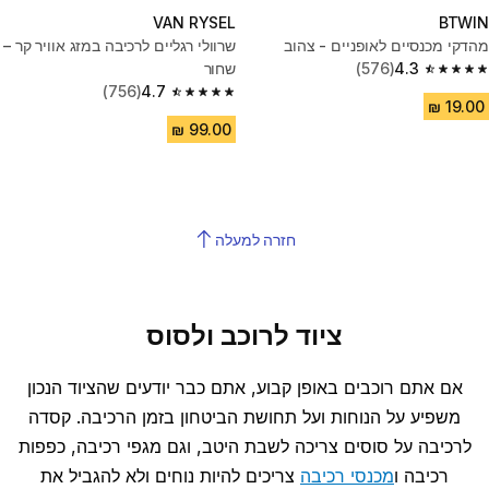
VAN RYSEL
BTWIN
מהדקי מכנסיים לאופניים - צהוב
שרוולי רגליים לרכיבה במזג אוויר קר –
4.3
(576)
שחור
4.3 out of 5 stars from 576 reviews
(756)
4.7
4.7 out of 5 stars from 756 reviews
חזרה למעלה
ציוד לרוכב ולסוס
אם אתם רוכבים באופן קבוע, אתם כבר יודעים שהציוד הנכון
משפיע על הנוחות ועל תחושת הביטחון בזמן הרכיבה. קסדה
לרכיבה על סוסים צריכה לשבת היטב, וגם מגפי רכיבה, כפפות
רכיבה ו
מכנסי רכיבה
צריכים להיות נוחים ולא להגביל את