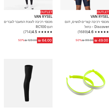
OUTLET
OUTLET
VAN RYSEL
VAN RYSEL
מכנסי רכיבה קצרים לנשים, דגם
מכנסי רכיבה לעונת המעבר לגברים
Discover - כחול
דגם RC100
(714)
4.5
(1689)
4.6
4.5 out of 5 stars from 714 reviews
4.6 out of 5 stars from 1689 reviews
50%
מחיר לפני הנחה
מחיר לפני הנחה
50%