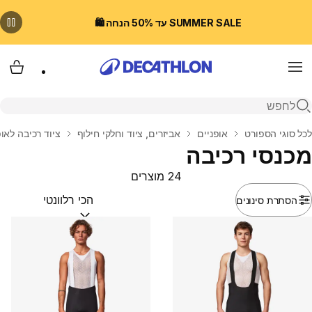
SUMMER SALE עד 50% הנחה 🛍️
Menu
עגלת
פתיחת חיפוש
בית
לכל סוגי הספורט
אופניים
אביזרים, ציוד וחלקי חילוף
ציוד רכיבה לאופ
מכנסי רכיבה
24 מוצרים
הסתרת סינונים
מיין לפי:
(optional)