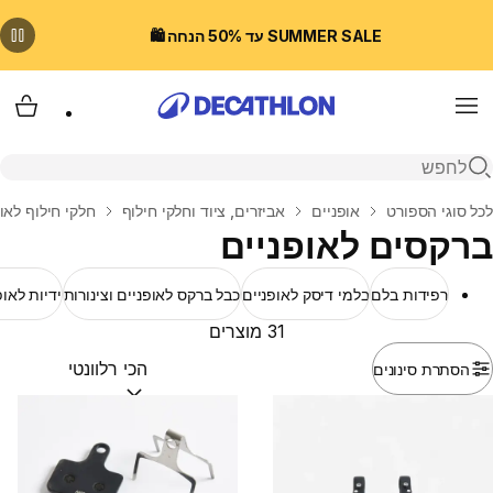
SUMMER SALE עד 50% הנחה 🛍️
Menu
עגלת
פתיחת חיפוש
בית
לכל סוגי הספורט
אופניים
אביזרים, ציוד וחלקי חילוף
חלקי חילוף לאו
ברקסים לאופניים
רפידות בלם
בלמי דיסק לאופניים
כבל ברקס לאופניים וצינורות
ידיות לאופ
31 מוצרים
הסתרת סינונים
מיין לפי:
(optional)