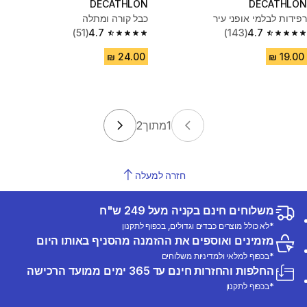
DECATHLON
DECATHLON
רפידות לבלמי אופני עיר
כבל קורה ומתלה
(51)
4.7
(143)
4.7
4.7 out of 5 stars from 51 reviews
4.7 out of 5 stars from 143 reviews
1
מתוך
2
חזרה למעלה
משלוחים חינם בקניה מעל 249 ש"ח
*לא כולל מוצרים כבדים וגדולים, בכפוף לתקנון
מזמינים ואוספים את ההזמנה מהסניף באותו היום
*בכפוף למלאי ולמדיניות משלוחים
החלפות והחזרות חינם עד 365 ימים ממועד הרכישה
*בכפוף לתקנון