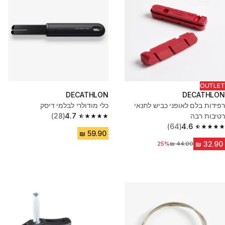
OUTLET
DECATHLON
DECATHLON
רפידות בלם לאופני כביש לתנאי
כלי מודולרי לבלמי דיסק
רטיבות רבה
4.7
(28)
4.7 out of 5 stars from 28 reviews
(64)
4.6
4.6 out of 5 stars from 64 reviews
25%
מחיר לפני הנחה