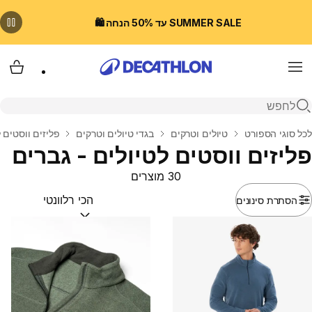
SUMMER SALE עד 50% הנחה 🛍️
Menu
עגלת
פתיחת חיפוש
בית
לכל סוגי הספורט
טיולים וטרקים
בגדי טיולים וטרקים
פליזים ווסטים 
פליזים ווסטים לטיולים - גברים
30 מוצרים
הסתרת סינונים
מיין לפי:
(optional)