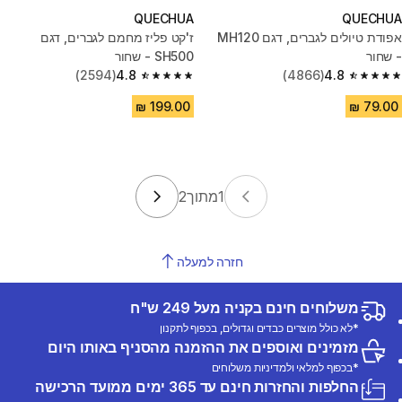
QUECHUA
QUECHUA
אפודת טיולים לגברים, דגם MH120
ז'קט פליז מחמם לגברים, דגם
- שחור
SH500 - שחור
(2594)
4.8
(4866)
4.8
4.8 out of 5 stars from 2594 reviews
4.8 out of 5 stars from 4866 reviews
1
מתוך
2
חזרה למעלה
משלוחים חינם בקניה מעל 249 ש"ח
*לא כולל מוצרים כבדים וגדולים, בכפוף לתקנון
מזמינים ואוספים את ההזמנה מהסניף באותו היום
*בכפוף למלאי ולמדיניות משלוחים
החלפות והחזרות חינם עד 365 ימים ממועד הרכישה