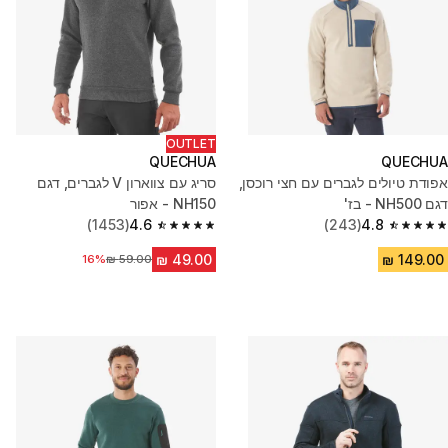
OUTLET
QUECHUA
QUECHUA
אפודת טיולים לגברים עם חצי רוכסן,
סריג עם צווארון V לגברים, דגם
דגם NH500 - בז'
NH150 - אפור
(1453)
4.6
(243)
4.8
4.6 out of 5 stars from 1453 reviews
4.8 out of 5 stars from 243 reviews
16%
מחיר לפני הנחה