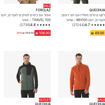
SALE
FORCLAZ
QUECHUA
ז'קט טיולים מפליז עם חצי רוכסן
אפוד עם כיסים לטרקים לגברים, דגם
לגברים, דגם MH100 - שחור
TRAVEL 100 - אפור
(2736)
4.8
(21244)
4.7
4.8 out of 5 stars from 2736 reviews
4.7 out of 5 stars from 21244 reviews
מחיר לפני הנחה
34%
OUTLET
SALE
QUECHUA
QUECHUA