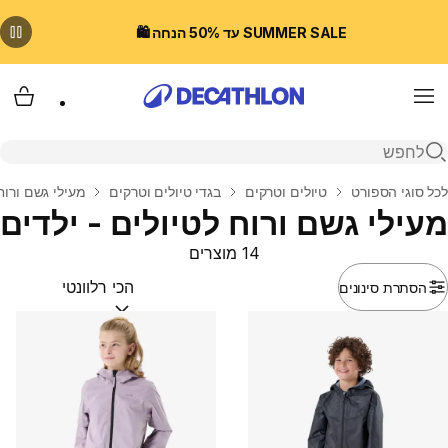
SUMMER SALE עד 50% הנחה 🛍️
Menu
עגלת
פתיחת חיפוש
בית
לכל סוגי הספורט
טיולים וטרקים
בגדי טיולים וטרקים
מעילי גשם ורוח
מעילי גשם ורוח לטיולים - ילדים
14 מוצרים
הסתרת סינונים
מיין לפי:
(optional)