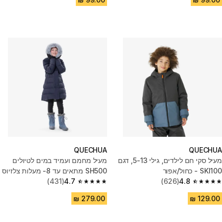
QUECHUA
QUECHUA
מעיל סקי חם לילדים, גילי 5-13, דגם
מעיל מחמם ועמיד במים לטיולים
SKI100 ‏- כחול/אפור
SH500 מתאים עד 8- מעלות צלזיוס
4.8
(626)
4.7
(431)
– לילדים שגילם 7‑15
4.7 out of 5 stars from 431 reviews
4.8 out of 5 stars from 626 reviews