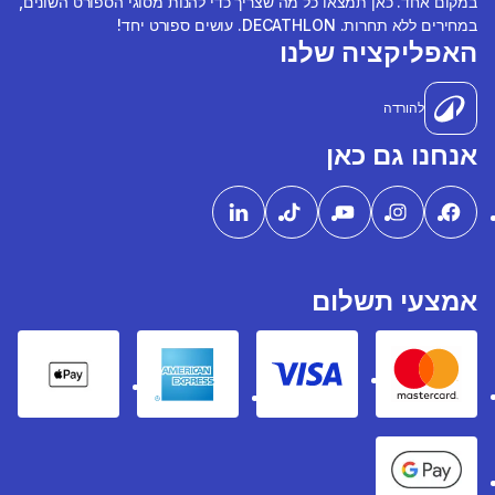
במקום אחד. כאן תמצאו כל מה שצריך כדי להנות מסוגי הספורט השונים,
במחירים ללא תחרות. DECATHLON. עושים ספורט יחד!
האפליקציה שלנו
להורדה
אנחנו גם כאן
אמצעי תשלום
pple Pay
American express
Visa
Mastercard
Google Pay