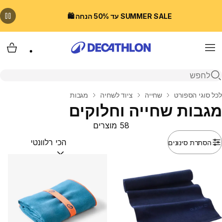
SUMMER SALE עד 50% הנחה 🛍️
Menu
עגלת
פתיחת חיפוש
בית
לכל סוגי הספורט
שחייה
ציוד לשחיה
מגבות
מגבות שחייה וחלוקים
58 מוצרים
הסתרת סינונים
מיין לפי:
(optional)