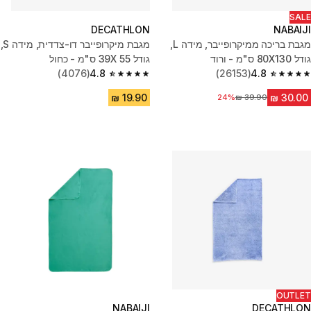
SALE
DECATHLON
NABAIJI
מגבת בריכה ממיקרופייבר, מידה L,‏
מגבת מיקרופייבר דו-צדדית, מידה S,
גודל 80X130 ס"מ - ורוד
גודל 39X 55 ס"מ - כחול
(4076)
4.8
(26153)
4.8
4.8 out of 5 stars from 4076 reviews
4.8 out of 5 stars from 26153 reviews
24%
מחיר לפני הנחה
OUTLET
NABAIJI
DECATHLON