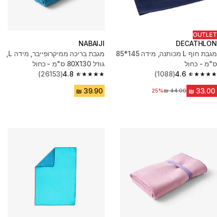
OUTLET
NABAIJI
DECATHLON
מגבת חוף L מכותנה, מידה 145*85
מגבת בריכה ממיקרופייבר, מידה L,‏
ס"מ - כחול
גודל 80X130 ס"מ - כחול
(26153)
4.8
(1088)
4.6
4.8 out of 5 stars from 26153 reviews
4.6 out of 5 stars from 1088 reviews
25%
מחיר לפני הנחה