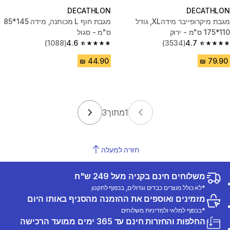
DECATHLON
DECATHLON
מגבת מיקרופייבר מידהXL, גודל
מגבת חוף L מכותנה, מידה 145*85
110*175 ס"מ - ירוק
ס"מ - סגול
(1088)
4.6
(3534)
4.7
4.6 out of 5 stars from 1088 reviews
4.7 out of 5 stars from 3534 reviews
1
מתוך
3
חזרה למעלה
משלוחים חינם בקניה מעל 249 ש"ח
*לא כולל מוצרים כבדים וגדולים, בכפוף לתקנון
מזמינים ואוספים את ההזמנה מהסניף באותו היום
*בכפוף למלאי ולמדיניות משלוחים
החלפות והחזרות חינם עד 365 ימים ממועד הרכישה