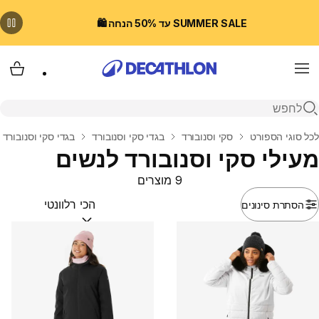
SUMMER SALE עד 50% הנחה 🛍️
Menu
עגלת
פתיחת חיפוש
בית
לכל סוגי הספורט
סקי וסנובורד
בגדי סקי וסנובורד
בגדי סקי וסנובורד 
מעילי סקי וסנובורד לנשים
9 מוצרים
הסתרת סינונים
מיין לפי:
(optional)