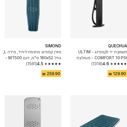
SIMOND
QUECHUA
משאבת יד לקמפינג - ULTIM
מזרן קמפינג מתנפח ליחיד, מידה L,
COMFORT 10 PSI - מומלצת
גודל ‏‏‎180x52 ס"מ, דגם MT500 -
לאוהל מתנפח
4.6
(1318)
ירוק
4.5
(1561)
4.5 out of 5 stars from 1561 reviews
4.6 out of 5 stars from 1318 reviews