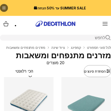
SUMMER SALE עד 50% הנחה 🛍️
Menu
עגלת
פתיחת חיפוש
בית
לכל סוגי הספורט
קמפינג
ציוד שינה
מזרנים מתנפחים ומשאבות
מזרנים מתנפחים ומשאבות
20 מוצרים
הסתרת סינונים
מיין לפי:
(optional)