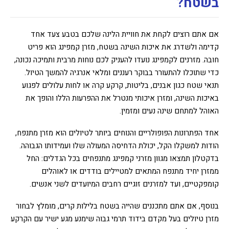
בשטח?
אם אתם רוצים לקחת את חוויית הלינה שלכם בטבע צעד אחד
קדימה ולשדרג את איכות השינה בשטח, מזרן קמפינג הוא פריט
חובה. מזרנים לקמפינג נועדו להעניק לכם נוחות מרבית ותמיכה נכונה,
כדי שתוכלו להתעורר בבוקר רעננים ומלאי אנרגיה להמשך הטיול.
תנאי שטח כגון אבנים, בליטות, קרקע קרה או לחות עלולים לפגוע
באיכות השינה, ומזרן איכותי מנטרל את ההפרעות הללו והופך את
האוהל למתחם שינה נעים ומזמין.
אחד הפתרונות הפופולריים והנוחים ביותר לטיולים הוא מזרן מתנפח,
הודות למשקלו הקל, יכולת הדחיסה המעולה שלו ועמידותו הגבוהה.
בדקטלון תמצאו מגוון מזרני קמפינג מתנפחים בכל הגדלים: החל
ממזרן יחיד מתנפח המתאים למטיילים בודדים או לאוהלים
קומפקטיים, ועד למזרנים זוגיים רחבים המיועדים לשני אנשים.
בנוסף, אם אתם מתכננים שהייה בשטח בלילות קרים, מומלץ לבחור
מזרן טיולים בעל מקדם בידוד תרמי גבוה שימנע מגע ישיר עם הקרקע