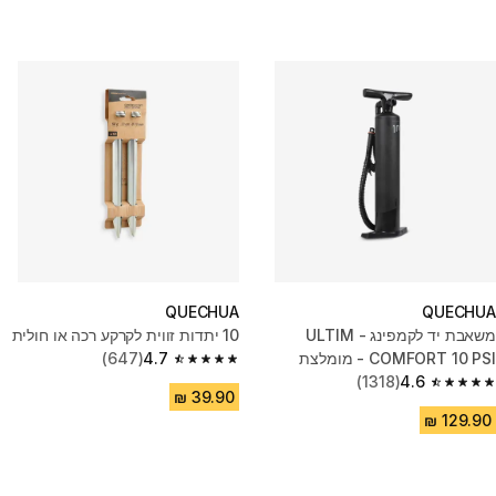
QUECHUA
QUECHUA
משאבת יד לקמפינג - ULTIM
10 יתדות זווית לקרקע רכה או חולית
COMFORT 10 PSI - מומלצת
4.7
(647)
4.7 out of 5 stars from 647 reviews
לאוהל מתנפח
4.6
(1318)
4.6 out of 5 stars from 1318 reviews