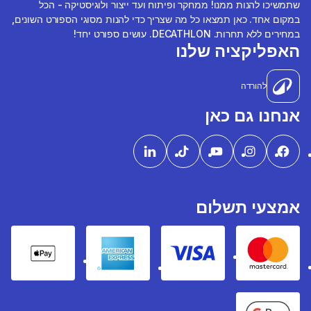
שתמשיכו להנות ממנו! ממחקר ופיתוח ועד ייצור ולוגיסטיקה - הכל
במקום אחד. כאן תמצאו כל מה שצריך כדי להנות מסוגי הספורט השונים,
במחירים ללא תחרות. DECATHLON. עושים ספורט יחד!
האפליקציה שלנו
להורדה
אנחנו גם כאן
אמצעי תשלום
pple Pay
American express
Visa
Mastercard