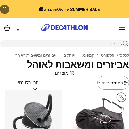
SUMMER SALE עד 50% הנחה 🛍️
Menu
עגלת
פתיחת חיפוש
בית
לכל סוגי הספורט
קמפינג
אוהלים
אביזרים ומשאבות לאוהל
אביזרים ומשאבות לאוהל
13 מוצרים
הסתרת סינונים
מיין לפי:
(optional)