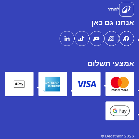
להורדה
אנחנו גם כאן
אמצעי תשלום
pple Pay
American express
Visa
Mastercard
Google Pay
Decathlon 2026 ©