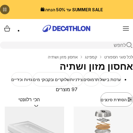
SUMMER SALE עד 50% הנחה 🛍️
Menu
עגלת
פתיחת חיפוש
בית
לכל סוגי הספורט
קמפינג
אחסון מזון ושתיה
אחסון מזון ושתיה
ערכות בישול
תרמוסים
צידניות
שלוקרים ובקבוקי מים
גזיות וכיריים
97 מוצרים
הסתרת סינונים
מיין לפי:
(optional)