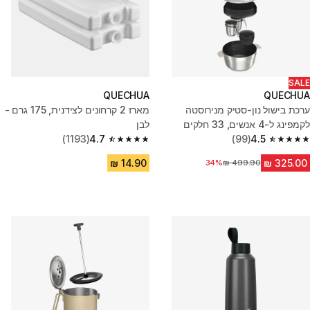
SALE
QUECHUA
QUECHUA
ערכת בישול נון-סטיק מנירוסטה
מארז 2 קרחונים לצידנית, 175 גרם -
לקמפינג ל-4 אנשים, ‏33 חלקים
לבן
(1193)
4.7
(99)
4.5
4.7 out of 5 stars from 1193 reviews
4.5 out of 5 stars from 99 reviews
מחיר לפני הנחה
34%