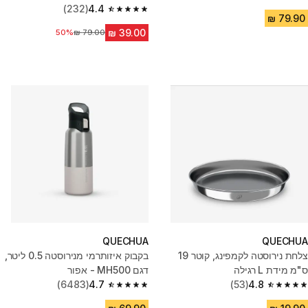
4.6 out of 5 stars from 1071 reviews
(232)
4.4
4.4 out of 5 stars from 232 reviews
50%
מחיר לפני הנחה
QUECHUA
QUECHUA
צלחת נירוסטה לקמפינג, קוטר 19
בקבוק איזותרמי מנירוסטה ‏0.5 ליטר,
ס"מ מידת L רגילה
דגם MH500 - אפור
(6483)
4.7
(53)
4.8
4.7 out of 5 stars from 6483 reviews
4.8 out of 5 stars from 53 reviews