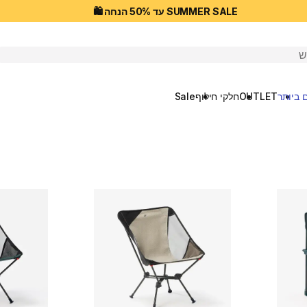
SUMMER SALE עד 50% הנחה 🛍️
יפוש
 ביותר
OUTLET
חלקי חילוף
Sale