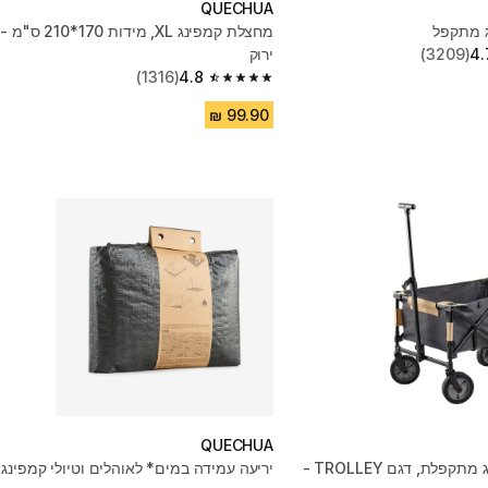
QUECHUA
ג מתקפל
מחצלת קמפינג XL, מידות 170*210 ס"מ -
4.
(3209)
ירוק
(1316)
4.8
4.8 out of 5 stars from 1316 reviews
QUECHUA
עגלת קמפינג מתקפלת, דגם TROLLEY -
יריעה עמידה במים* לאוהלים וטיולי קמפינג