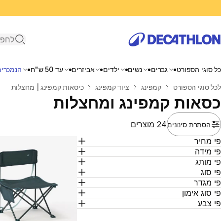
פתיחת ח
כל סוגי הספורט
גברים
נשים
ילדים
אביזרים
עד 50 ש"ח
הנמכרים
בית
לכל סוגי הספורט
קמפינג
ציוד קמפינג
כיסאות קמפינג | מחצלות
כסאות קמפינג ומחצלות
24 מוצרים
הסתרת סינונים
י מחיר
י מידה
י מותג
י סוג
י מגדר
י סוג אימון
י צבע