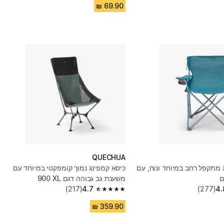
QUECHUA
 מתקפל רחב במיוחד ונוח, עם
כיסא קמפינג נמוך קומפקטי במיוחד עם
ם
משענת גב גבוהה דגם 900‎ XL
(217)
4.7
(277)
4.
4.7 out of 5 stars from 217 reviews