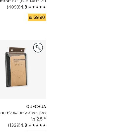
170*140 ס"מ, דגם Comfort - חום
(4093)
4.8
4.8 out of 5 stars from 4093 reviews
QUECHUA
* 2.5 מ'
(1329)
4.8
4.8 out of 5 stars from 1329 reviews