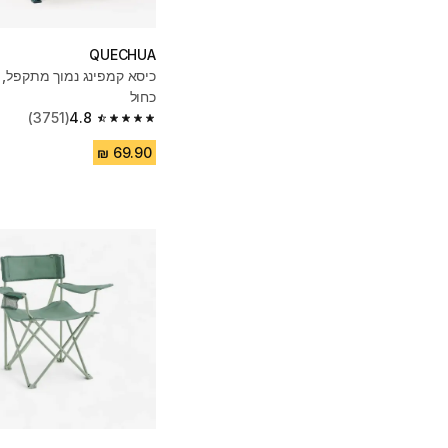
QUECHUA
כחול
(3751)
4.8
4.8 out of 5 stars from 3751 reviews