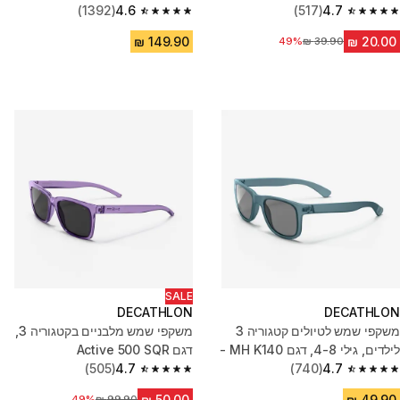
(1392)
4.6
(517)
4.7
4.6 out of 5 stars from 1392 reviews
4.7 out of 5 stars from 517 reviews
49%
מחיר לפני הנחה
SALE
DECATHLON
DECATHLON
משקפי שמש לטיולים קטגוריה 3
משקפי שמש מלבניים בקטגוריה 3,
לילדים, גילי 4-8, דגם MH K140 -
דגם Active 500 SQR
ירוק
4.7
(740)
4.7
(505)
4.7 out of 5 stars from 505 reviews
4.7 out of 5 stars from 740 reviews
מחיר לפני הנחה
49%