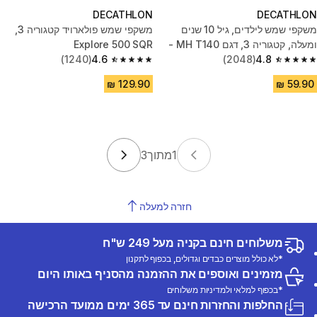
DECATHLON
DECATHLON
משקפי שמש לילדים, גיל 10 שנים
משקפי שמש פולארויד קטגוריה 3,
ומעלה, קטגוריה 3, דגם MH T140 -
Explore 500 SQR
ורוד
4.8
(2048)
4.6
(1240)
4.6 out of 5 stars from 1240 reviews
4.8 out of 5 stars from 2048 reviews
1
מתוך
3
חזרה למעלה
משלוחים חינם בקניה מעל 249 ש"ח
*לא כולל מוצרים כבדים וגדולים, בכפוף לתקנון
מזמינים ואוספים את ההזמנה מהסניף באותו היום
*בכפוף למלאי ולמדיניות משלוחים
החלפות והחזרות חינם עד 365 ימים ממועד הרכישה