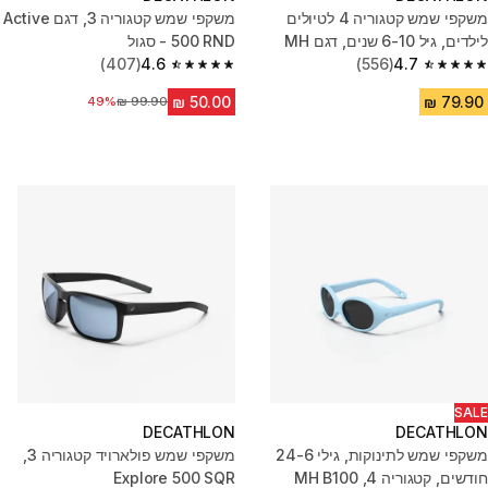
משקפי שמש קטגוריה 4 לטיולים
משקפי שמש קטגוריה 3, דגם Active
לילדים, גיל 6-10 שנים, דגם MH
500 RND - סגול
T500 - אפור
4.7
(556)
4.6
(407)
4.6 out of 5 stars from 407 reviews
4.7 out of 5 stars from 556 reviews
מחיר לפני הנחה
49%
SALE
DECATHLON
DECATHLON
משקפי שמש לתינוקות, גילי 24-6
משקפי שמש פולארויד קטגוריה 3,
חודשים, קטגוריה 4, MH B100
Explore 500 SQR