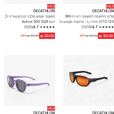
SALE
SALE
DECATHLON
DECATHLON
קליפ התאמה למשקפי ראייה MH
משקפי שמש מלבניים בקטגוריה 3,
OTG 120 מידה L - עדשות מקוטבות
דגם Active 500 SQR
קטגוריה 3
4.7
(1419)
4.7
(505)
4.7 out of 5 stars from 505 reviews
4.7 out of 5 stars from 1419 reviews
49%
מחיר לפני הנחה
מחיר לפני הנחה
49%
SALE
DECATHLON
DECATHLON