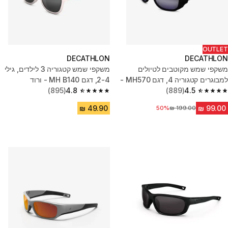
OUTLET
DECATHLON
DECATHLON
משקפי שמש מקוטבים לטיולים
משקפי שמש קטגוריה 3 לילדים, גילי
למבוגרים קטגוריה 4, דגם MH570 -
2-4, דגם MH B140 - ורוד
שחור
4.5
(889)
4.8
(895)
4.8 out of 5 stars from 895 reviews
4.5 out of 5 stars from 889 reviews
מחיר לפני הנחה
50%