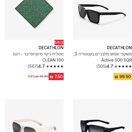
SALE
DECATHLON
DECATHLON
משקפי שמש מלבניים בקטגוריה 3,
מטלית ניקוי מיקרופייבר - דגם
CLEAN 100
Active 500 SQR
(567)
4.7
(505)
4.7
4.7 out of 5 stars from 567 reviews
4.7 out of 5 stars from 505 reviews
49%
מחיר לפני הנחה