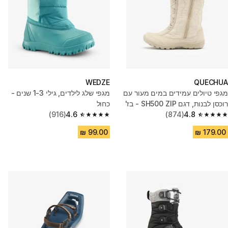
WEDZE
QUECHUA
מגפי טיולים עמידים במים מעור עם
מגפי שלג לילדים, גילי 1-3 שנים -
רוכסן לבנות, דגם SH500 ZIP - בז'
כחול
(916)
4.6
(874)
4.8
4.6 out of 5 stars from 916 reviews
4.8 out of 5 stars from 874 reviews