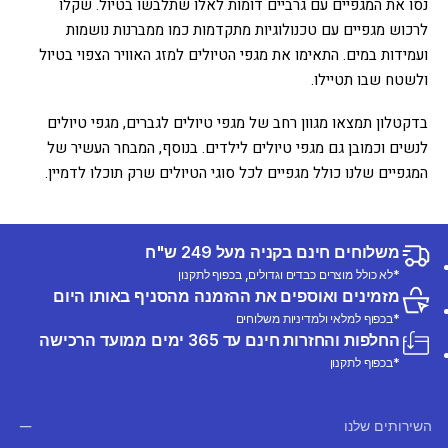
נסו את המגפיים עם גרביים דומות לאלו שתלבשו בטיול. שקלו
לרכוש מגפיים עם טכנולוגיות מתקדמות כמו ממברנות נושמות
ועמידות במים. התאימו את מגפי הטיולים למזג האוויר הצפוי בטיול
ולשטח שבו תטיילו.
בדקטלון תמצאו מגוון רחב של מגפי טיולים לגברים, מגפי טיולים
לנשים וכמובן גם מגפי טיולים לילדים. בנוסף, המבחר העשיר של
המגפיים שלנו כולל מגפיים לכל סוגי הטיולים שרק תוכלו לדמיין.
משלוחים חינם בקניה מעל 249 ש"ח
*לא כולל מוצרים כבדים וגדולים, בכפוף לתקנון
מזמינים ואוספים את ההזמנה מהסניף באותו היום
*בכפוף למלאי ולמדיניות משלוחים
החלפות והחזרות חינם עד 365 ימים ממועד הרכישה
*בכפוף לתקנון
השירותים שלנו