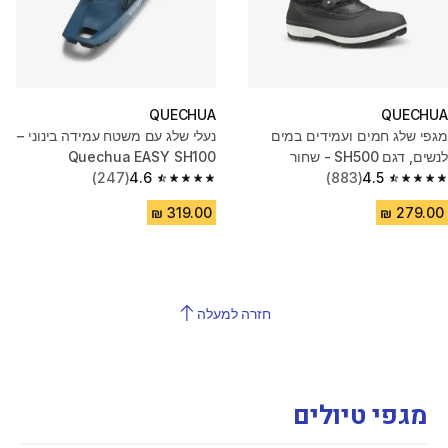
QUECHUA
QUECHUA
מגפי שלג חמים ועמידים במים
נעלי שלג עם משטח עמידה בינוני –
לנשים, דגם SH500 - שחור
Quechua EASY SH100
4.5
(883)
MOUNTAIN מידה L
4.6
(247)
4.6 out of 5 stars from 247 reviews
4.5 out of 5 stars from 883 reviews
חזרה למעלה
מגפי טיולים