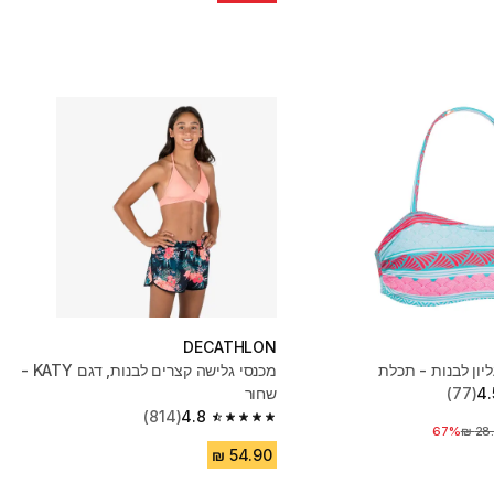
DECATHLON
ליון לבנות - תכלת
מכנסי גלישה קצרים לבנות, דגם KATY -
4.
(77)
שחור
(814)
4.8
4.8 out of 5 stars from 814 reviews
67%
 לפני הנחה