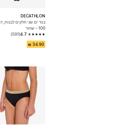
DECATHLON
100 - שחור
(591)
4.7
4.7 out of 5 stars from 591 reviews