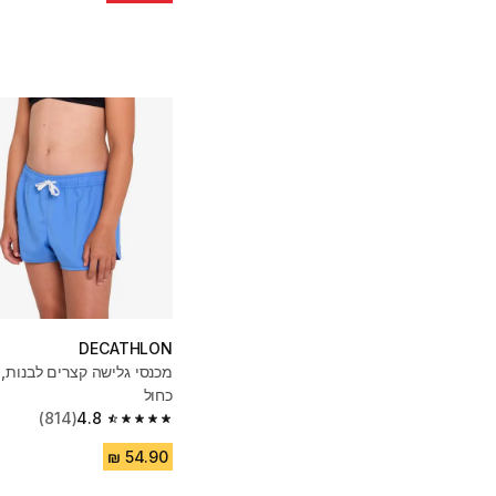
DECATHLON
כחול
(814)
4.8
4.8 out of 5 stars from 814 reviews