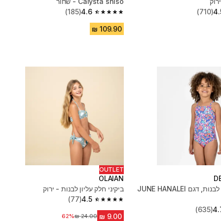
Calysta shiso - שחור
(185)
4.6
(710)
4.
4.6 out of 5 stars from 185 reviews
OUTLET
OLAIAN
D
בגד ים שלם לבנות, דגם JUNE HANALEI
ביקיני חלק עליון לבנות - ירוק
(77)
4.5
4.5 out of 5 stars from 77 reviews
(635)
4.
62%
מחיר לפני הנחה