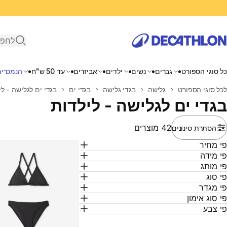
פתיחת ח
כל סוגי הספורט
גברים
נשים
ילדים
אביזרים
עד 50 ש"ח
הנמכרים
בית
לכל סוגי הספורט
גלישה
בגדי גלישה
בגדי ים
בגדי ים לגלישה - לי
בגדי ים לגלישה - לילדות
42 מוצרים
הסתרת סינונים
י מחיר
י מידה
י מותג
י סוג
י מגדר
י סוג אימון
י צבע