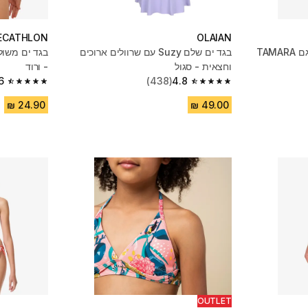
ECATHLON
OLAIAN
בגד ים שני חלקים לבנות, דגם TAMARA
בגד ים שלם Suzy עם שרוולים ארוכים
וחצאית - סגול
- ורוד
6
(438)
4.8
4.6 out of 5 stars from 228 reviews
4.8 out of 5 stars from 438 reviews
OUTLET