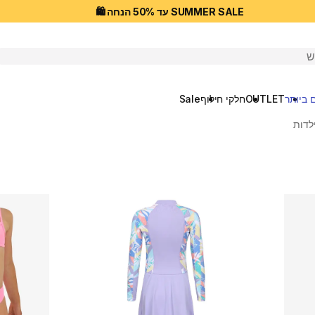
SUMMER SALE עד 50% הנחה 🛍️
יפוש
 ביותר
OUTLET
חלקי חילוף
Sale
לדות