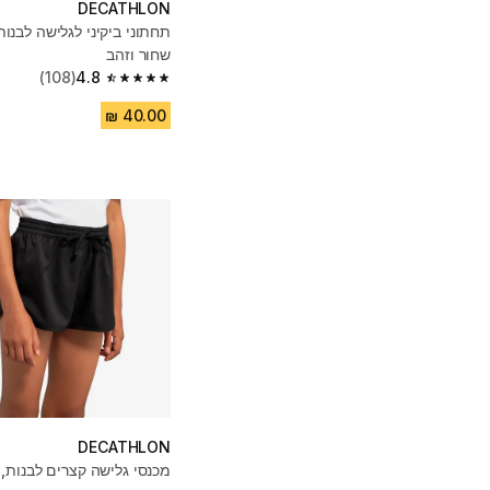
DECATHLON
שחור וזהב
(108)
4.8
4.8 out of 5 stars from 108 reviews
DECATHLON