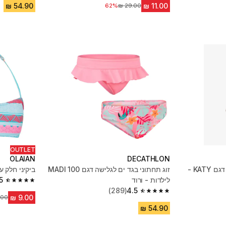
62%
מחיר לפני הנחה
OUTLET
OLAIAN
DECATHLON
מכנסי גלישה קצרים לבנות, דגם KATY -
זוג תחתוני בגד ים לגלישה דגם MADI 100
ביקיני חלק ע
לילדות - ורוד
5
4.5 out of 5 stars from 77 reviews
(289)
4.5
4.5 out of 5 stars from 289 reviews
מחיר