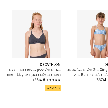
DECATHLON
D
בגד ים Gingham ב-2 חלקים לגלישה עם
בגד ים חלק עליון לגולשות צעירות עם
לבנות - Boni כחול
רצועות מוצלבות בגב, דגם Lizy – שחור
(26)
4.8
(567)
4.
4.8 out of 5 stars from 26 reviews