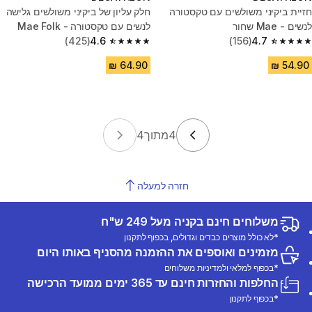
חזיית ביקיני משולשים עם טקסטורה
חלק עליון של ביקיני משולשים גלישה
לנשים - Mae שחור
לנשים עם טקסטורה - Mae Folk
4.7
(156)
כחול
4.6
(425)
4.6 out of 5 stars from 425 reviews
4.7 out of 5 stars from 156 reviews
4
מתוך
4
חזרה למעלה
משלוחים חינם בקניה מעל 249 ש"ח
*לא כולל מוצרים כבדים וגדולים, בכפוף לתקנון
מזמינים ואוספים את ההזמנה מהסניף באותו היום
*בכפוף למלאי ולמדיניות משלוחים
החלפות והחזרות חינם עד 365 ימים ממועד הרכישה
*בכפוף לתקנון