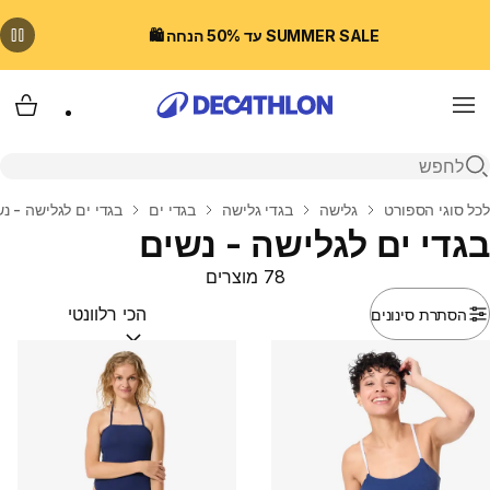
SUMMER SALE עד 50% הנחה 🛍️
Menu
עגלת
פתיחת חיפוש
בית
לכל סוגי הספורט
גלישה
בגדי גלישה
בגדי ים
בגדי ים לגלישה - נ
בגדי ים לגלישה - נשים
78 מוצרים
הסתרת סינונים
מיין לפי:
(optional)