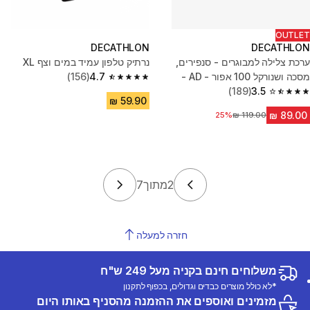
OUTLET
DECATHLON
DECATHLON
ערכת צלילה למבוגרים - סנפירים,
נרתיק טלפון עמיד במים וצף XL
מסכה ושנורקל 100 אפור - AD -
4.7
(156)
4.7 out of 5 stars from 156 reviews
שחור
3.5
(189)
3.5 out of 5 stars from 189 reviews
מחיר לפני הנחה
25%
2
מתוך
7
חזרה למעלה
משלוחים חינם בקניה מעל 249 ש"ח
*לא כולל מוצרים כבדים וגדולים, בכפוף לתקנון
מזמינים ואוספים את ההזמנה מהסניף באותו היום