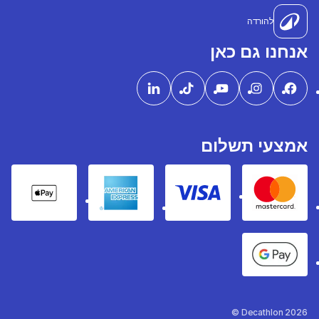
להורדה
אנחנו גם כאן
אמצעי תשלום
pple Pay
American express
Visa
Mastercard
Google Pay
Decathlon 2026 ©