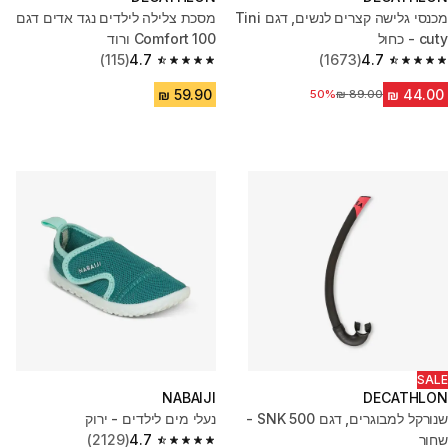
מכנסי גלישה קצרים לנשים, דגם Tini
מסכת צלילה לילדים נגד אדים דגם
cuty - כחול
100 Comfort ורוד
(115)
4.7
(1673)
4.7
4.7 out of 5 stars from 115 reviews
4.7 out of 5 stars from 1673 reviews
50%
מחיר לפני הנחה
SALE
NABAIJI
DECATHLON
שנורקל למבוגרים, דגם SNK 500 -
נעלי מים לילדים - ירוק
שחור
4.7
(2129)