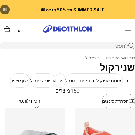
SUMMER SALE עד 50% הנחה 🛍️
Menu
עגלת
פתיחת חיפוש
בית
לכל סוגי הספורט
שנירקול
שנירקול
מסכות שנירקול, סנפירים ושנורקל
ביגוד
אביזרי שנירקול
מצוף ציפה
150 מוצרים
הסתרת סינונים
מיין לפי:
(optional)