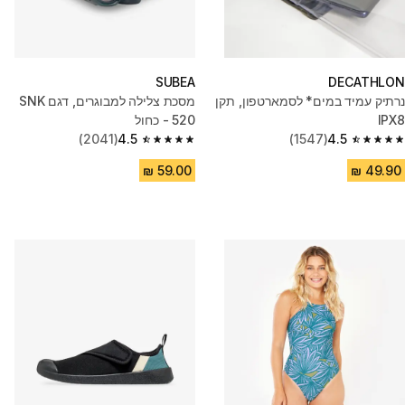
SUBEA
DECATHLON
נרתיק עמיד במים* לסמארטפון, תקן
מסכת צלילה למבוגרים, דגם SNK
IPX8
520 - כחול
(2041)
4.5
(1547)
4.5
4.5 out of 5 stars from 2041 reviews
4.5 out of 5 stars from 1547 reviews