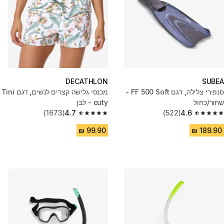
DECATHLON
SUBEA
סנפירי צלילה, דגם FF 500 Soft -
מכנסי גלישה קצרים לנשים, דגם Tini
שחור/כחול
cuty - לבן
(1673)
4.7
(522)
4.6
4.7 out of 5 stars from 1673 reviews
4.6 out of 5 stars from 522 reviews