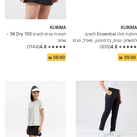
KUIKMA
KUIKMA
חולצת פולו Essential לנשים
חצאית טניס לנשים SK Dry 100 -
למשחקי טניס, בדמינטון, פאדל, טניס
שחור
4.8
(635)
שולחן וסקווש - לבן
4.8
(1144)
4.8 out of 5 stars from 1144 reviews
4.8 out of 5 stars from 635 reviews