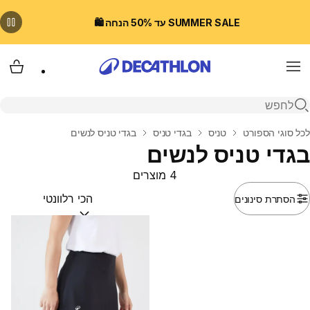
SUMMER SALE עד 50% הנחה 🛍️
Menu
עגלת
פתיחת חיפוש
בית
לכל סוגי הספורט
טניס
בגדי טניס
בגדי טניס לנשים
בגדי טניס לנשים
4 מוצרים
הסתרת סינונים
מיין לפי:
(optional)