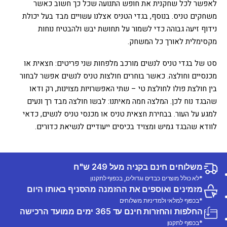
לאפשר לכל שחקנית את חופש התנועה שכל כך חשוב כאשר
משחקים טניס. בנוסף, בגדי הטניס אצלנו עשויים מבד בעל יכולת
נידוף זיעה גבוהה כדי לשמור על תחושת יבש ולהבטיח נוחות
מקסימלית לאורך כל המשחק.
סט של בגדי טניס לנשים מורכב מלפחות שני פריטים: חצאית או
מכנסיים וחולצה. כאשר בוחרים חולצות טניס לנשים אפשר לבחור
בין חולצת פולו לחולצת טי – שתי האפשרויות מצוינות, רק ודאו
שהבגד נוח לכן. המלצה חמה מאיתנו: לבשו חולצה מבד רך ונעים
למגע על העור. בבחירת חצאית טניס או מכנסי טניס לנשים, כדאי
לוודא שהבגד גמיש ומצויד בכיסים ייעודיים לנשיאת כדורים.
משלוחים חינם בקניה מעל 249 ש"ח
*לא כולל מוצרים כבדים וגדולים, בכפוף לתקנון
מזמינים ואוספים את ההזמנה מהסניף באותו היום
*בכפוף למלאי ולמדיניות משלוחים
החלפות והחזרות חינם עד 365 ימים ממועד הרכישה
*בכפוף לתקנון