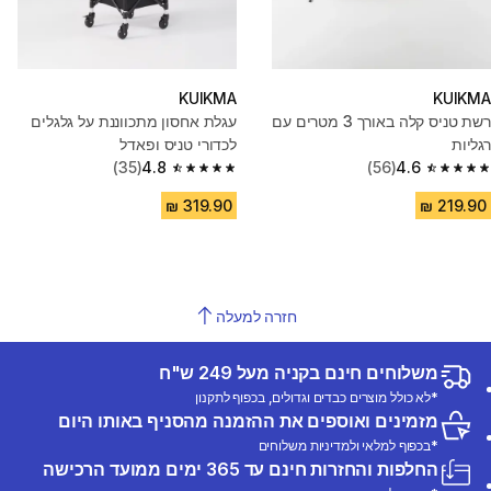
KUIKMA
KUIKMA
רשת טניס קלה באורך 3 מטרים עם
עגלת אחסון מתכווננת על גלגלים
רגליות
לכדורי טניס ופאדל
(35)
4.8
(56)
4.6
4.8 out of 5 stars from 35 reviews
4.6 out of 5 stars from 56 reviews
חזרה למעלה
משלוחים חינם בקניה מעל 249 ש"ח
*לא כולל מוצרים כבדים וגדולים, בכפוף לתקנון
מזמינים ואוספים את ההזמנה מהסניף באותו היום
*בכפוף למלאי ולמדיניות משלוחים
החלפות והחזרות חינם עד 365 ימים ממועד הרכישה