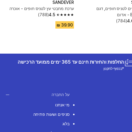
SANDEVER
 לטניס חופים, דגם
ערכת מחבטי עץ לטניס חופים - אוכרה
ם
4.5
(788)
4.5 out of 5 stars from 788 reviews
(784)
4.
החלפות והחזרות חינם עד 365 ימים ממועד הרכישה
*בכפוף לתקנון
על החברה
מי אנחנו
סניפים ושעות פתיחה
בלוג