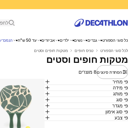
פתיחת ח
כל סוגי הספורט
גברים
נשים
ילדים
אביזרים
עד 50 ש"ח
הנמכרים
בית
לכל סוגי הספורט
טניס חופים
מטקות חופים וסטים
מטקות חופים וסטים
8 מוצרים
הסתרת סינונים
י מחיר
י מידה
י מותג
י סוג
י מגדר
י סוג אימון
י צבע