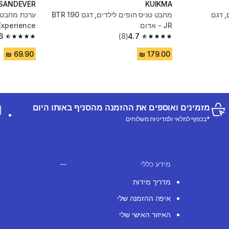
SANDEVER
KUIKMA
, דגם
מחבט טניס חופים לילדים, דגם BTR 190
ערכת מחבטים
JR - אדום
Experience - אדו
6
(8)
4.7
4.6 out of 5 stars from 784 reviews
4.7 out of 5 stars from 8 reviews
מזמינים ואוספים את ההזמנה מהסניף באותו היום
*בכפוף למלאי ולמדיניות משלוחים
מידע כללי
מדריך מידות
איפה ההזמנה שלי
האיזור האישי שלי