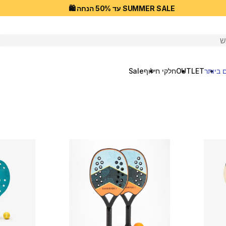
SUMMER SALE עד 50% הנחה 🛍️
יפוש
 ביותר
OUTLET
חלקי חילוף
Sale