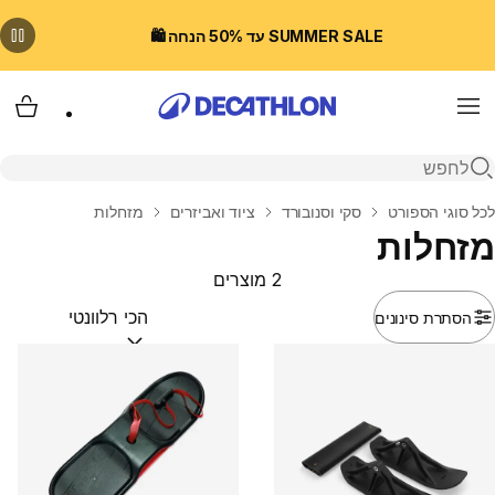
SUMMER SALE עד 50% הנחה 🛍️
Menu
עגלת
פתיחת חיפוש
בית
לכל סוגי הספורט
סקי וסנובורד
ציוד ואביזרים
מזחלות
מזחלות
2 מוצרים
הסתרת סינונים
מיין לפי:
(optional)