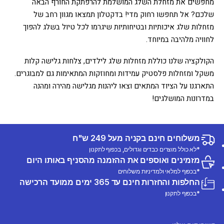
מחפשים את מזחלת השלג המושלמת להרפתקת החורף הבאה
שלכם? אל תחפשו רחוק מדי! בדקטלון תמצאו מגוון רחב של
מזחלות שלג איכותיות ובטיחותיות שיגרמו לכל טיול בשלג להפוך
לחוויה מלהיבה במיוחד.
הקולקציה שלנו כוללת מזחלות שלג לילדים, צלחות גלישה קלות
משקל ומזחלות פלסטיק עמידות ומחוזקות המתאימות גם למבוגרים.
התארגנו על הציוד המתאים וצאו ליהנות מגלישה מהירה ומהנה
במדרונות המושלגים!
משלוחים חינם בקניה מעל 249 ש"ח
*לא כולל מוצרים כבדים וגדולים, בכפוף לתקנון
מזמינים ואוספים את ההזמנה מהסניף באותו היום
*בכפוף למלאי ולמדיניות משלוחים
החלפות והחזרות חינם עד 365 ימים ממועד הרכישה
*בכפוף לתקנון