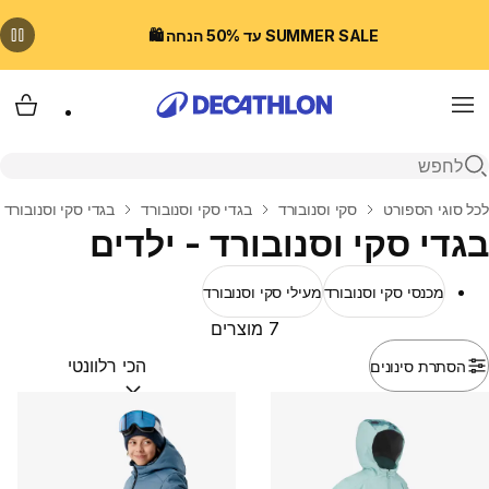
SUMMER SALE עד 50% הנחה 🛍️
Menu
עגלת
פתיחת חיפוש
בית
לכל סוגי הספורט
סקי וסנובורד
בגדי סקי וסנובורד
בגדי סקי וסנובורד 
בגדי סקי וסנובורד - ילדים
מכנסי סקי וסנובורד
מעילי סקי וסנובורד
7 מוצרים
הסתרת סינונים
מיין לפי:
(optional)