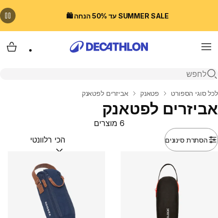
SUMMER SALE עד 50% הנחה 🛍️
Menu
עגלת
פתיחת חיפוש
בית
לכל סוגי הספורט
פטאנק
אביזרים לפטאנק
אביזרים לפטאנק
6 מוצרים
הסתרת סינונים
מיין לפי:
(optional)