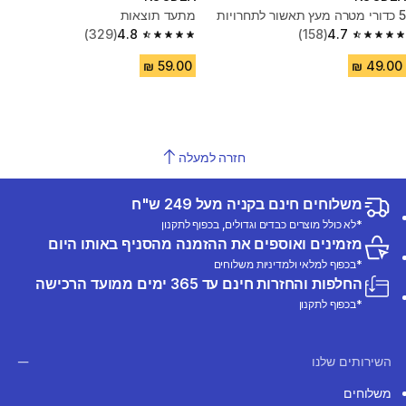
5 כדורי מטרה מעץ תאשור לתחרויות
מתעד תוצאות
(329)
4.8
(158)
4.7
4.8 out of 5 stars from 329 reviews
4.7 out of 5 stars from 158 reviews
חזרה למעלה
משלוחים חינם בקניה מעל 249 ש"ח
*לא כולל מוצרים כבדים וגדולים, בכפוף לתקנון
מזמינים ואוספים את ההזמנה מהסניף באותו היום
*בכפוף למלאי ולמדיניות משלוחים
החלפות והחזרות חינם עד 365 ימים ממועד הרכישה
*בכפוף לתקנון
השירותים שלנו
משלוחים