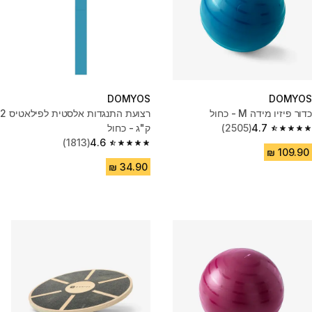
DOMYOS
DOMYOS
כדור פיזיו מידה M - כחול
רצועת התנגדות אלסטית לפילאטיס 2
4.7
(2505)
ק"ג - כחול
4.7 out of 5 stars from 2505 reviews
(1813)
4.6
4.6 out of 5 stars from 1813 reviews