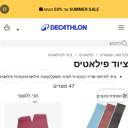
SUMMER SALE עד 50% הנחה 🛍️
Menu
עגלת
פתיחת חיפוש
בית
לכל סוגי הספורט
פילאטיס
ציוד לפילאטיס
ציוד פילאטיס
ציוד לפיתוח שרירי בטן
ציוד לשיווי משקל
טבעת פילאטיס
גומיות פילאטיס
47 מוצרים
הסתרת סינונים
מיין לפי:
(optional)