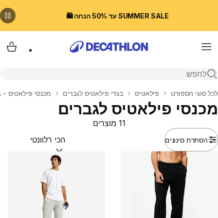
SUMMER SALE עד 50% הנחה 🛍️
Menu
עגלת
פתיחת חיפוש
בית
לכל סוגי הספורט
פילאטיס
בגדי פילאטיס לגברים
מכנסי פילאטיס - ג
מכנסי פילאטיס לגברים
11 מוצרים
הסתרת סינונים
מיין לפי:
(optional)