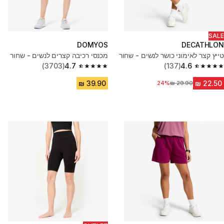
SALE
DOMYOS
DECATHLON
טייץ קצר לאימוני כושר לנשים - שחור
מכנסי רכיבה קצרים לנשים - שחור
(3703)
4.7
(137)
4.6
4.7 out of 5 stars from 3703 reviews
4.6 out of 5 stars from 137 reviews
24%
מחיר לפני הנחה