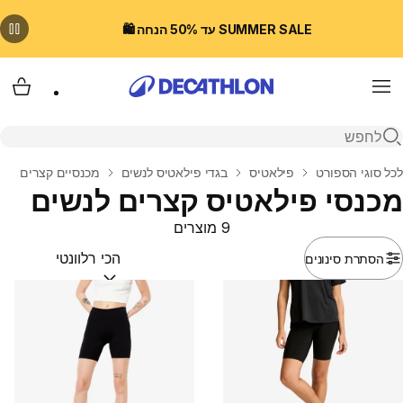
SUMMER SALE עד 50% הנחה 🛍️
Menu
עגלת
פתיחת חיפוש
בית
לכל סוגי הספורט
פילאטיס
בגדי פילאטיס לנשים
מכנסיים קצרים
מכנסי פילאטיס קצרים לנשים
9 מוצרים
הסתרת סינונים
מיין לפי:
(optional)