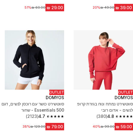
4.8 out of 5 stars from 340 reviews
4.7 out of 5 stars from 1011 reviews
20%
מחיר לפני הנחה
51%
מחיר לפני הנחה
OUTLET
OUTLET
DOMYOS
DOMYOS
סווטשירט נמתח ונוח בגזרת קרופ
סווטשירט כושר עם רוכסן לנשים, דגם
לנשים - אדום רובי
500 Essentials - שחור
(2123)
4.7
(380)
4.8
4.7 out of 5 stars from 2123 reviews
4.8 out of 5 stars from 380 reviews
מחיר לפני הנחה
40%
מחיר לפני הנחה
38%