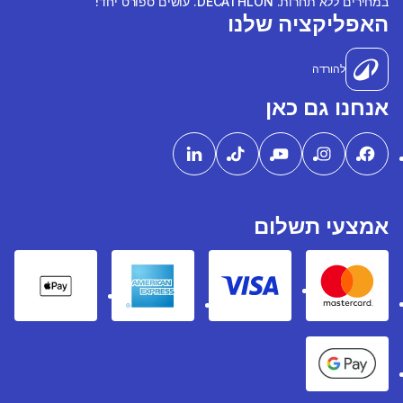
במחירים ללא תחרות. DECATHLON. עושים ספורט יחד!
האפליקציה שלנו
להורדה
אנחנו גם כאן
אמצעי תשלום
pple Pay
American express
Visa
Mastercard
Google Pay