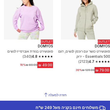
OUTLET
OUTLET
DOMYOS
DOMYOS
סווטשירט כושר עם רוכסן לנשים, דגם
סווטשירט בגזרת אוברסייז לנשים
500 Essentials - ירוק
4.8
(340)
4.8 out of 5 stars from 340 reviews
(2123)
4.7
4.7 out of 5 stars from 2123 reviews
18%
מחיר לפני הנחה
מחיר לפני הנחה
38%
חזרה למעלה
משלוחים חינם בקניה מעל 249 ש"ח