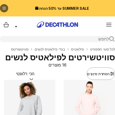
SUMMER SALE עד 50% הנחה 🛍️
Menu
עגלת
פתיחת חיפוש
בית
לכל סוגי הספורט
פילאטיס
בגדי פילאטיס לנשים
סוויטשירטס
סוויטשירטים לפילאטיס לנשים
16 מוצרים
הסתרת סינונים
מיין לפי:
(optional)