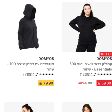
OUTLET
DOMYOS
DOMYOS
קפוצ'ון כושר לנשים, דגם 500
סווטשירט עם רוכסן לנשים 100 -
Essentials - שחור
שחור
(788)
4.7
(1239)
4.7
4.7 out of 5 stars from 788 reviews
4.7 out of 5 stars from 1239 reviews
מחיר לפני הנחה
40%