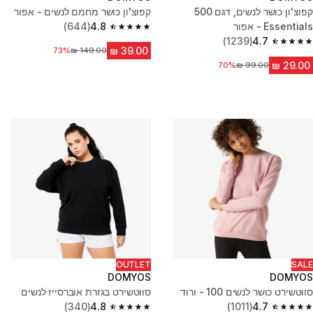
קפוצ'ון כושר לנשים, דגם 500
קפוצ'ון כושר מחמם לנשים - אפור
Essentials - אפור
4.8
(644)
4.8 out of 5 stars from 644 reviews
(1239)
4.7
4.7 out of 5 stars from 1239 reviews
מחיר לפני הנחה
73%
70%
מחיר לפני הנחה
OUTLET
SALE
DOMYOS
DOMYOS
סווטשירט כושר לנשים 100 - ורוד
סווטשירט בגזרת אוברסייז לנשים
(340)
4.8
(1011)
4.7