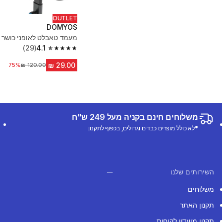
OUTLET
DOMYOS
מעמד טאבלט לאופני כושר
(29)
4.1
4.1 out of 5 stars from 29 reviews
מחיר לפני הנחה
75%
משלוחים חינם בקניה מעל 249 ש"ח
*לא כולל מוצרים כבדים וגדולים, בכפוף לתקנון
השירותים שלנו
משלוחים
תקנון האתר
תקנון מועדון לקוחות