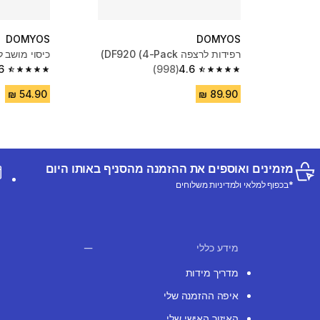
DOMYOS
DOMYOS
רפידות לרצפה DF920 (4-Pack)
כיסוי מושב ל
6
(998)
4.6
4.6 out of 5 stars from 756 reviews
4.6 out of 5 stars from 998 reviews
מזמינים ואוספים את ההזמנה מהסניף באותו היום
*בכפוף למלאי ולמדיניות משלוחים
מידע כללי
מדריך מידות
איפה ההזמנה שלי
האיזור האישי שלי