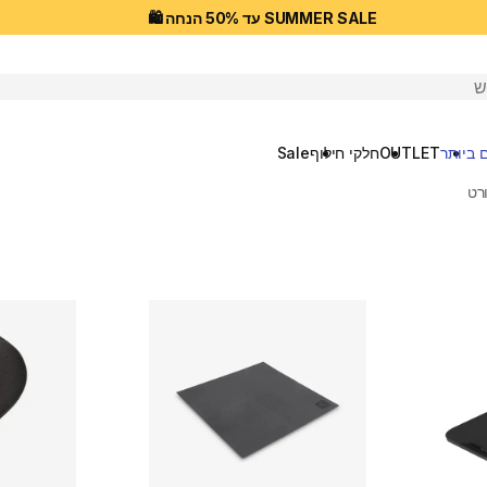
SUMMER SALE עד 50% הנחה 🛍️
יפוש
 ביותר
OUTLET
חלקי חילוף
Sale
רט