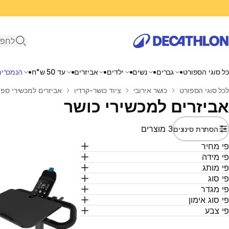
פתיחת ח
כל סוגי הספורט
גברים
נשים
ילדים
אביזרים
עד 50 ש"ח
הנמכרים
בית
לכל סוגי הספורט
כושר אירובי
ציוד כושר-קרדיו
אביזרים למכשירי ספו
אביזרים למכשירי כושר
3 מוצרים
הסתרת סינונים
י מחיר
י מידה
י מותג
י סוג
י מגדר
י סוג אימון
י צבע