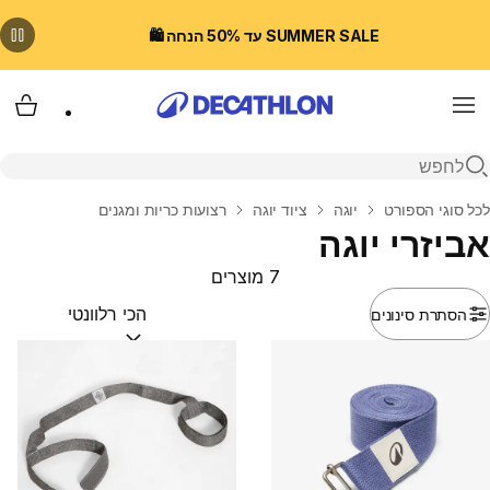
SUMMER SALE עד 50% הנחה 🛍️
Menu
עגלת
פתיחת חיפוש
בית
לכל סוגי הספורט
יוגה
ציוד יוגה
רצועות כריות ומגנים
אביזרי יוגה
7 מוצרים
הסתרת סינונים
מיין לפי:
(optional)