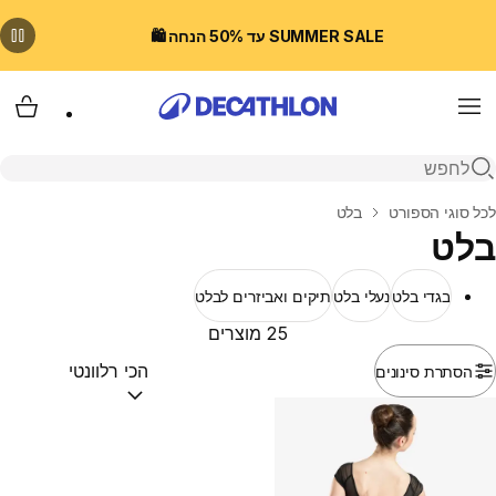
SUMMER SALE עד 50% הנחה 🛍️
Menu
עגלת
פתיחת חיפוש
בית
לכל סוגי הספורט
בלט
בלט
בגדי בלט
נעלי בלט
תיקים ואביזרים לבלט
25 מוצרים
הסתרת סינונים
מיין לפי:
(optional)