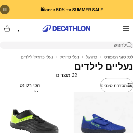
SUMMER SALE עד 50% הנחה 🛍️
Menu
עגלת
פתיחת חיפוש
בית
לכל סוגי הספורט
כדורגל
נעלי כדורגל
נעלי כדורגל לילדים
נעליים לילדים
32 מוצרים
הסתרת סינונים
מיין לפי:
(optional)