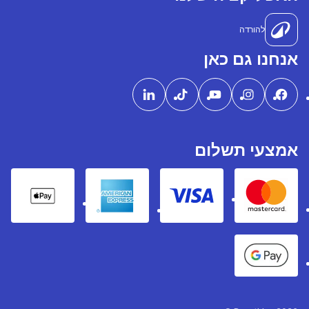
להורדה
אנחנו גם כאן
אמצעי תשלום
pple Pay
American express
Visa
Mastercard
Google Pay