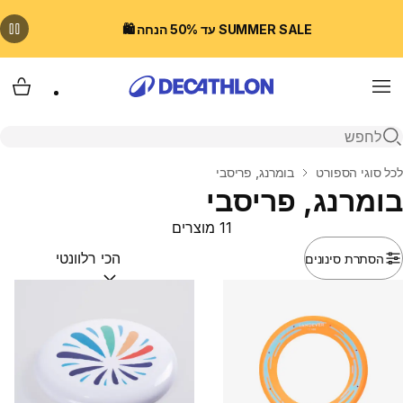
SUMMER SALE עד 50% הנחה 🛍️
Menu
עגלת
פתיחת חיפוש
בית
לכל סוגי הספורט
בומרנג, פריסבי
בומרנג, פריסבי
11 מוצרים
הסתרת סינונים
מיין לפי:
(optional)