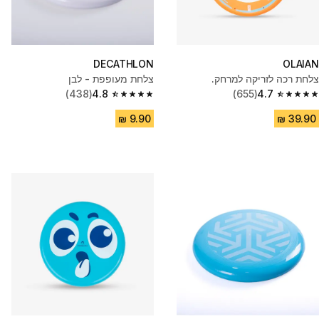
DECATHLON
OLAIAN
צלחת רכה לזריקה למרחק.
צלחת מעופפת - לבן
(438)
4.8
(655)
4.7
4.8 out of 5 stars from 438 reviews
4.7 out of 5 stars from 655 reviews