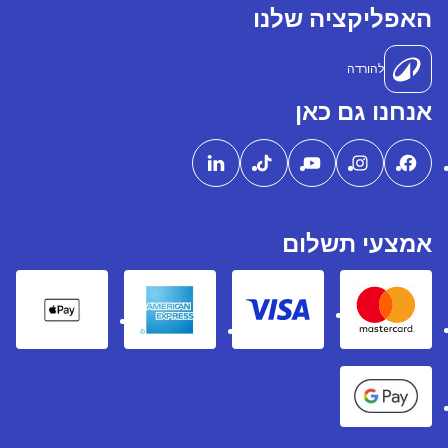
האפליקציה שלנו
להורדה
אנחנו גם כאן
אמצעי תשלום
pple Pay
American express
Visa
Mastercard
Google Pay