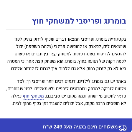
בומרנג ופריסבי למשחקי חוץ
בקטגוריית בומרנג ופריסבי תמצאו דברים שכיף לזרוק בתיק לפני
שיוצאים לים, לפארק או לחופשה. פריזבי (צלחת מעופפת) יכול
להתאים לזריקות בשטח פתוח, למשחק קצר בין חברים או פשוט
לכמה דקות של תנועה בחוץ. בומרנג הוא משחק קצת אחר, כי המטרה
היא לא רק לזרוק רחוק אלא גם ללמוד איך לגרום לו לחזור אליכם.
באתר יש גם בומרנג לילדים, דגמים רכים יותר ופריסבי רך, לצד
צלחות לזריקה למרחק ובומרנגים לימניים ולשמאליים. לפני שבוחרים,
כדאי לחשוב מי ישחק וכמה מקום יש סביבכם.
משחקי חוף
כאלה
לא תופסים הרבה מקום, אבל יכולים להעביר זמן בכיף מחוץ לבית.
משלוחים חינם בקניה מעל 249 ש"ח