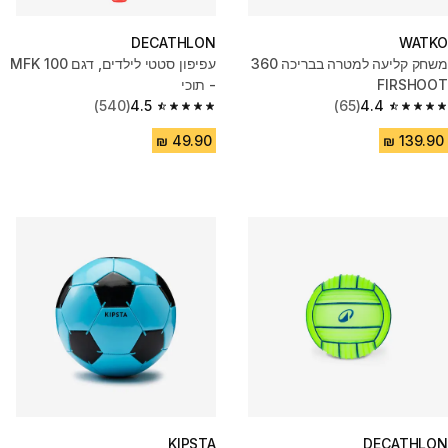
DECATHLON
WATKO
משחק קליעה למטרה בבריכה 360
עפיפון סטטי לילדים, דגם MFK 100
FIRSHOOT
- תוכי
(540)
4.5
(65)
4.4
4.5 out of 5 stars from 540 reviews
4.4 out of 5 stars from 65 reviews
KIPSTA
DECATHLON