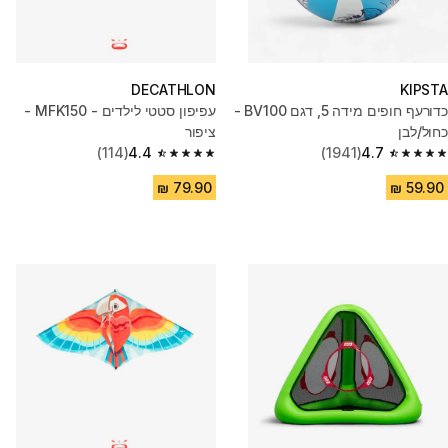
DECATHLON
KIPSTA
כדורעף חופים מידה 5, דגם BV100 -
עפיפון סטטי לילדים - MFK150 -
כחול/לבן
ציפור
(114)
4.4
(1941)
4.7
4.4 out of 5 stars from 114 reviews
4.7 out of 5 stars from 1941 reviews