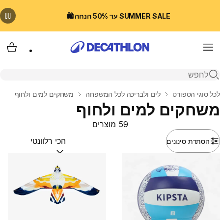
SUMMER SALE עד 50% הנחה 🛍️
Menu
עגלת
פתיחת חיפוש
בית
לכל סוגי הספורט
לים ולבריכה לכל המשפחה
משחקים למים ולחוף
משחקים למים ולחוף
59 מוצרים
הסתרת סינונים
מיין לפי:
(optional)