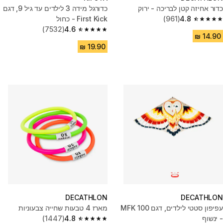
כדור אחיזה קטן לבריכה - ירוק
כדורגל מידה 3 לילדים עד גיל 9, דגם
4.8
(961)
First Kick - כחול
4.8 out of 5 stars from 961 reviews
(7532)
4.6
4.6 out of 5 stars from 7532 reviews
DECATHLON
DECATHLON
עפיפון סטטי לילדים, דגם MFK 100
מארז 4 טבעות שחייה צבעוניות
- ינשוף
4.8
(1447)