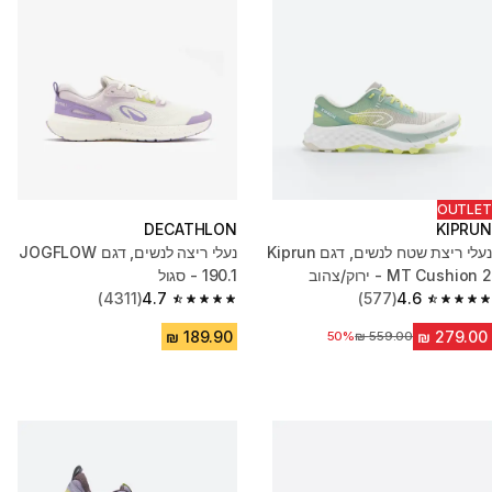
OUTLET
DECATHLON
KIPRUN
נעלי ריצת שטח לנשים, דגם Kiprun
נעלי ריצה לנשים, דגם JOGFLOW
MT Cushion 2 - ירוק/צהוב
190.1 - סגול
(4311)
4.7
(577)
4.6
4.7 out of 5 stars from 4311 reviews
4.6 out of 5 stars from 577 reviews
מחיר לפני הנחה
50%