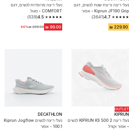
נעלי ריצה וריצת שטח לנשים, דגם
נעלי ריצה מרופדות לנשים, דגם
Kiprun JF190 Grip - אפור
COMFORT - סגול
(539)
4.5
(3641)
4.7
4.5 out of 5 stars from 539 reviews
4.7 out of 5 stars from 3641 reviews
מחיר לפני הנחה
66%
OUTLET
DECATHLON
KIPRUN
נעלי ריצה KIPRUN KS 500 2 לנשים
נעלי ריצה לנשים Kiprun Jogflow
– אפור וקורל
100.1 - אפור