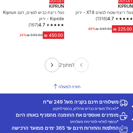
OUTLET
OUTLET
KIPRUN
KIPRUN
נעלי ריצת שטח לנשים XT8 - ירוק
נעלי ריצת כביש לנשים, דגם Kiprun
4.7
(1316)
Kipride - ירוק
4.7 out of 5 stars from 1316 reviews
(167)
4.7
4.7 out of 5 stars from 167 reviews
מחיר לפני הנחה
49%
מחיר לפני הנחה
24%
1
מתוך
2
חזרה למעלה
משלוחים חינם בקניה מעל 249 ש"ח
*לא כולל מוצרים כבדים וגדולים, בכפוף לתקנון
מזמינים ואוספים את ההזמנה מהסניף באותו היום
*בכפוף למלאי ולמדיניות משלוחים
החלפות והחזרות חינם עד 365 ימים ממועד הרכישה